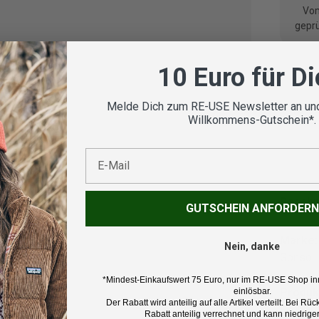
Vom
geprü
10 Euro für D
Melde Dich zum RE-USE Newsletter an und
Koste
Willkommens-Gutschein*.
E-Mail
Beschr
GUTSCHEIN ANFORDERN
Marke:
Nein, danke
Gonso
*Mindest-Einkaufswert 75 Euro, nur im RE-USE Shop in
Produk
einlösbar.
Der Rabatt wird anteilig auf alle Artikel verteilt. Bei 
Fahrrad
Rabatt anteilig verrechnet und kann niedriger