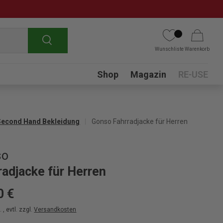
Suchen
Wunschliste
Warenkorb
Submenu
Shop
Magazin
RE-USE
Second Hand Bekleidung
Gonso Fahrradjacke für Herren
so
radjacke für Herren
0 €
 , evtl. zzgl.
Versandkosten