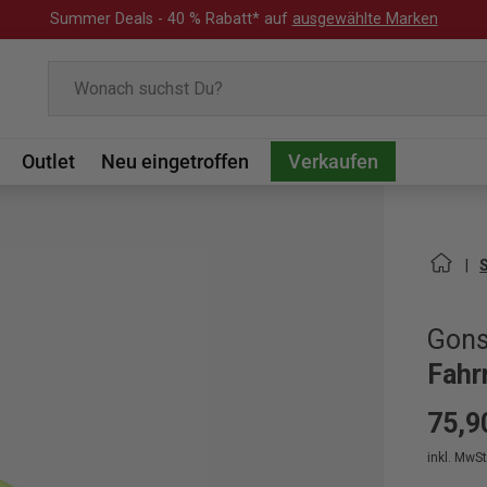
Summer Deals - 40 % Rabatt* auf
ausgewählte Marken
Suchen
Outlet
Neu eingetroffen
Verkaufen
Gon
Fahr
75,9
inkl. MwSt.