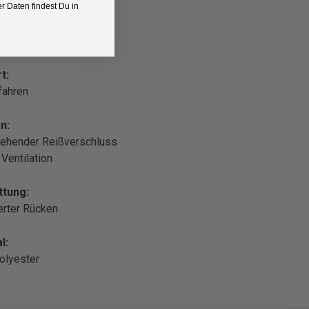
 Daten findest Du in
t:
fahren
n:
ehender Reißverschluss
 Ventilation
ttung:
erter Rücken
l:
olyester