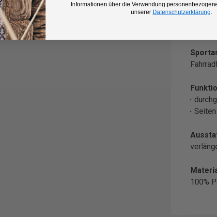
Informationen über die Verwendung personenbezogener
unserer
Datenschutzerklärung
.
Farbe:
Gelb
Sportar
Fahrrad
Funktio
durchg
Seiten
Aussta
verläng
Materia
100% P