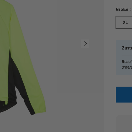
Größe :
XL
Nächste
Zust
Besch
unter