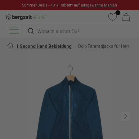
Summer Deals - 40 % Rabatt* auf
ausgewählte Marken
DIREKT ZUM INHALT
Wunschliste
Warenkorb
Suchen
Suchen
Menü
Second Hand Bekleidung
Odlo Fahrradjacke für Herren
Nächste