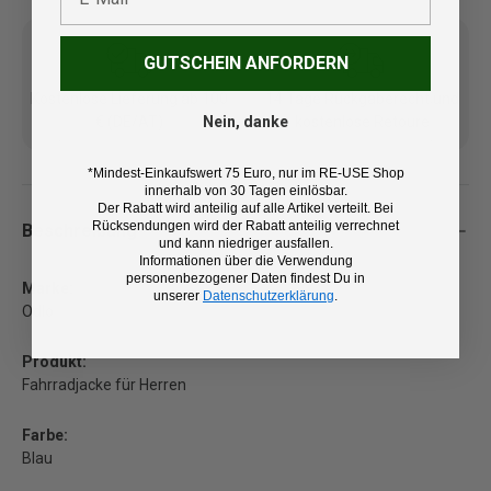
GUTSCHEIN ANFORDERN
Kostenlose Lieferung ab 100
14 Tage Rückgaberecht und
€ (DE/AT)
kostenlose Retoure
Nein, danke
*Mindest-Einkaufswert 75 Euro, nur im RE-USE Shop
innerhalb von 30 Tagen einlösbar.
Der Rabatt wird anteilig auf alle Artikel verteilt. Bei
Rücksendungen wird der Rabatt anteilig verrechnet
Beschreibung
und kann niedriger ausfallen.
Informationen über die Verwendung
personenbezogener Daten findest Du in
Marke:
unserer
Datenschutzerklärung
.
Odlo
Produkt:
Fahrradjacke für Herren
Farbe:
Blau