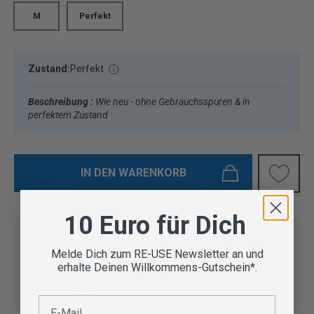
M
Perfekt
Zustand:
Perfekt
Beschreibung :
Wie neu - ohne Gebrauchsspuren & in
perfektem Zustand
IN DEN WARENKORB
10 Euro für Dich
Melde Dich zum RE-USE Newsletter an und
Vom Outdoor Spezialisten
erhalte Deinen Willkommens-Gutschein*.
geprüfte Second Hand
Lieferung in 3-5 Werktagen
Artikel
E-Mail