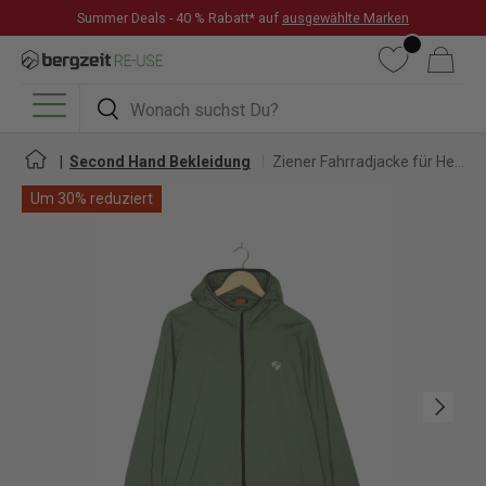
Summer Deals - 40 % Rabatt* auf
ausgewählte Marken
DIREKT ZUM INHALT
Wunschliste
Warenkorb
Suchen
Suchen
Menü
Second Hand Bekleidung
Ziener Fahrradjacke für Herren
Um 30% reduziert
Nächste