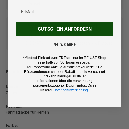
Artikel
E-Mail
GUTSCHEIN ANFORDERN
Kostenlose Lieferung ab 100
14 Tage Rückgaberecht und
€ (DE/AT)
kostenlose Retoure
Nein, danke
*Mindest-Einkaufswert 75 Euro, nur im RE-USE Shop
innerhalb von 30 Tagen einlösbar.
Der Rabatt wird anteilig auf alle Artikel verteilt. Bei
Beschreibung
Rücksendungen wird der Rabatt anteilig verrechnet
und kann niedriger ausfallen.
Informationen über die Verwendung
personenbezogener Daten findest Du in
Marke:
unserer
Datenschutzerklärung
.
Ziener
Produkt:
Fahrradjacke für Herren
Farbe: