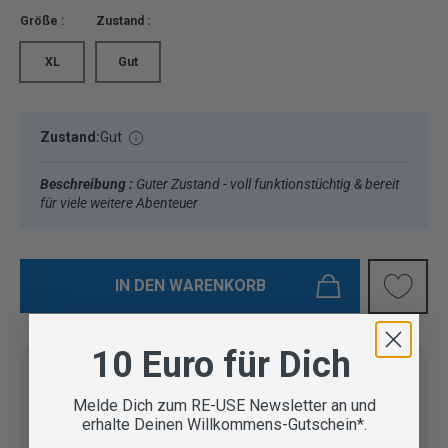
Größe :
Zustand :
XL
Gut
Zustand:
Gut
Beschreibung :
Guter Zustand - voll funktionstüchtig & bereit
für viele weitere Abenteuer
IN DEN WARENKORB
10 Euro für Dich
Melde Dich zum RE-USE Newsletter an und
Vom Outdoor Spezialisten
erhalte Deinen Willkommens-Gutschein*.
geprüfte Second Hand
Lieferung in 3-5 Werktagen