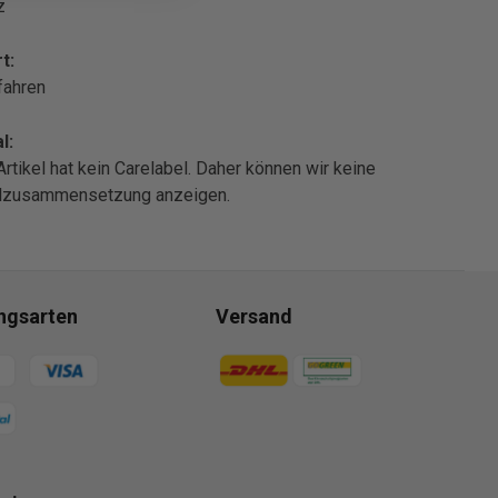
z
t:
fahren
l:
Artikel hat kein Carelabel. Daher können wir keine
alzusammensetzung anzeigen.
ngsarten
Versand
gsmethoden
Zahlungsmethoden