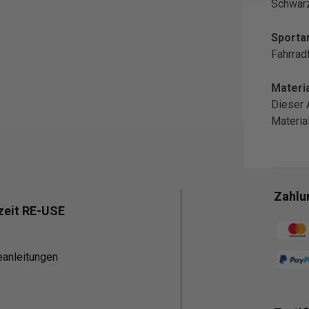
Schwar
Sportar
Fahrrad
Materia
Dieser 
Materi
Zahlu
zeit RE-USE
Zahlun
eanleitungen