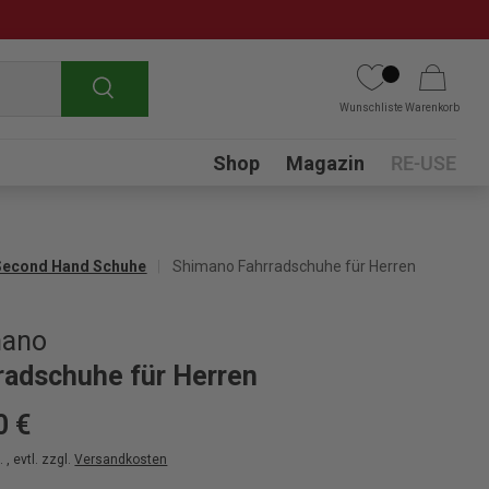
Suchen
Wunschliste
Warenkorb
Submenu
Shop
Magazin
RE-USE
Second Hand Schuhe
Shimano Fahrradschuhe für Herren
mano
radschuhe für Herren
0 €
 , evtl. zzgl.
Versandkosten