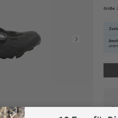
Größe :
Zust
Nächste
Besch
unter
Vom
geprü