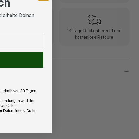
ich
 erhalte Deinen
nlose Lieferung ab 100 €
14 Tage Rückgaberecht und
(DE/AT)
kostenlose Retoure
eibung
nerhalb von 30 Tagen
o
Rücksendungen wird der
 ausfallen.
t:
 Daten findest Du in
schuhe für Herren