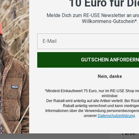
10 Euro für D
Melde Dich zum RE-USE Newsletter an und
Willkommens-Gutschein*.
Koste
E-Mail
nsicht laden
GUTSCHEIN ANFORDERN
Beschr
Nein, danke
Marke:
*Mindest-Einkaufswert 75 Euro, nur im RE-USE Shop in
Shiman
einlösbar.
Der Rabatt wird anteilig auf alle Artikel verteilt. Bei 
Rabatt anteilig verrechnet und kann niedriger
Produk
Informationen über die Verwendung personenbezogener
unserer
Datenschutzerklärung
.
Fahrrad
Farbe: