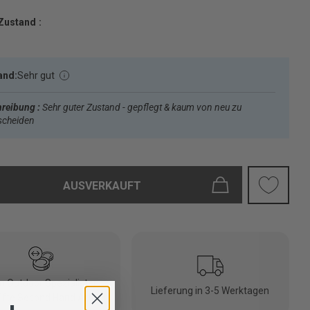
Zustand :
and:
Sehr gut
reibung :
Sehr guter Zustand - gepflegt & kaum von neu zu
scheiden
AUSVERKAUFT
 Outdoor Spezialisten
Lieferung in 3-5 Werktagen
fte Second Hand Artikel