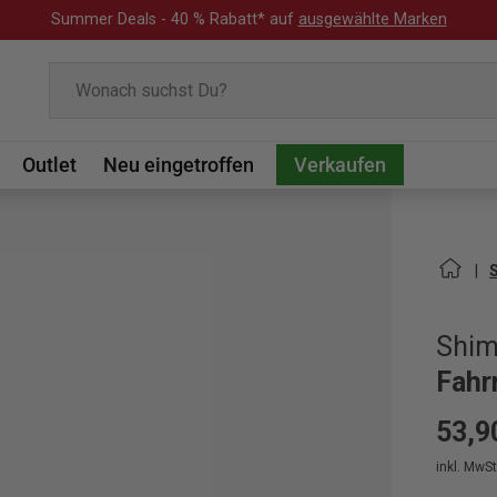
Summer Deals - 40 % Rabatt* auf
ausgewählte Marken
Suchen
Outlet
Neu eingetroffen
Verkaufen
Shi
Fahr
53,9
inkl. MwSt.