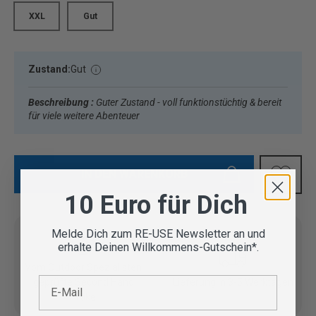
XXL
Gut
Zustand:
Gut
Beschreibung :
Guter Zustand - voll funktionstüchtig & bereit
für viele weitere Abenteuer
IN DEN WARENKORB
10 Euro für Dich
Melde Dich zum RE-USE Newsletter an und
erhalte Deinen Willkommens-Gutschein*.
Vom Outdoor Spezialisten
E-Mail
geprüfte Second Hand
Lieferung in 3-5 Werktagen
Artikel