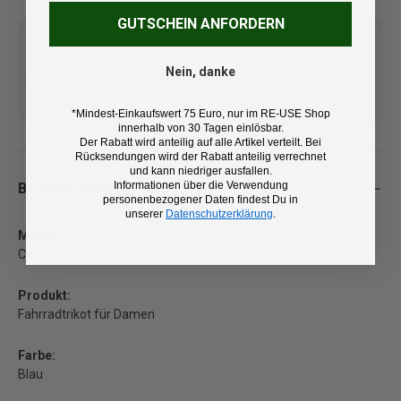
GUTSCHEIN ANFORDERN
Nein, danke
Kostenlose Lieferung ab 100
14 Tage Rückgaberecht und
€ (DE/AT)
kostenlose Retoure
*Mindest-Einkaufswert 75 Euro, nur im RE-USE Shop
innerhalb von 30 Tagen einlösbar.
Der Rabatt wird anteilig auf alle Artikel verteilt. Bei
Rücksendungen wird der Rabatt anteilig verrechnet
und kann niedriger ausfallen.
Informationen über die Verwendung
Beschreibung
personenbezogener Daten findest Du in
unserer
Datenschutzerklärung
.
Marke:
Craft
Produkt:
Fahrradtrikot für Damen
Farbe:
Blau