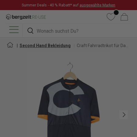
Summer Deals - 40 % Rabatt* auf
ausgewählte Marken
DIREKT ZUM INHALT
Wunschliste
Warenkorb
Suchen
Suchen
Menü
Second Hand Bekleidung
Craft Fahrradtrikot für Damen
Nächste