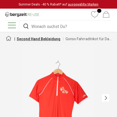
Summer Deals - 40 % Rabatt* auf
ausgewählte Marken
DIREKT ZUM INHALT
Wunschliste
Warenkorb
Suchen
Suchen
Menü
Second Hand Bekleidung
Gonso Fahrradtrikot für Damen
Nächste