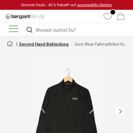
Summer Deals - 40 % Rabatt* auf
ausgewählte Marken
DIREKT ZUM INHALT
Wunschliste
Warenkorb
Suchen
Suchen
Menü
Second Hand Bekleidung
Gore Wear Fahrradtrikot für Damen
Nächste