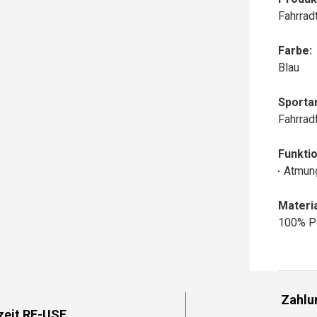
Fahrrad
Farbe:
Blau
Sportar
Fahrrad
Funktio
Atmun
Materia
100% P
Zahlu
zeit RE-USE