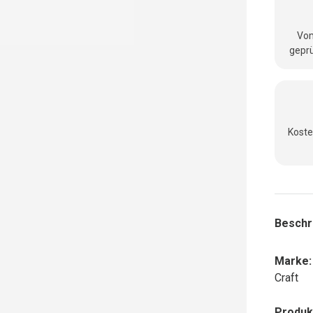
Vom
geprü
Koste
Beschr
Marke:
Craft
Produk