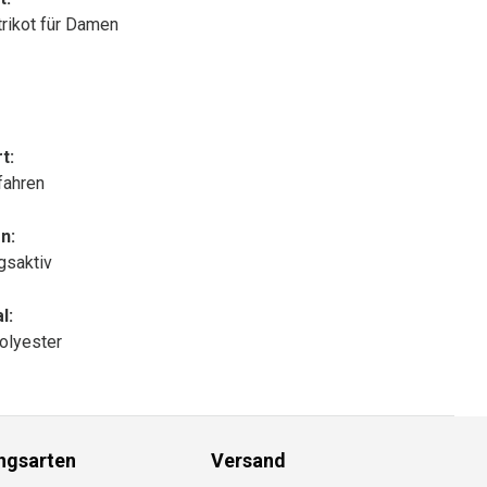
trikot für Damen
t:
fahren
n:
gsaktiv
l:
olyester
ngsarten
Versand