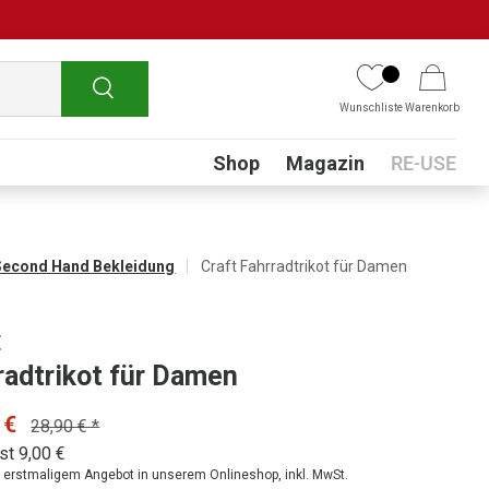
Suchen
Wunschliste
Warenkorb
Submenu
Shop
Magazin
RE-USE
Second Hand Bekleidung
Craft Fahrradtrikot für Damen
t
radtrikot für Damen
 €
28,90 € *
st 9,00 €
ei erstmaligem Angebot in unserem Onlineshop, inkl. MwSt.