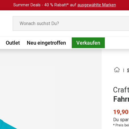
Summer Deals - 40 % Rabatt* auf
ausgewählte Marken
Suchen
Outlet
Neu eingetroffen
Verkaufen
Craf
Fahr
19,90
Du spar
* Preis b