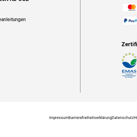
Zahlun
eanleitungen
Zertif
Zahlun
Impressum
Barrierefreiheitserklärung
Datenschutz
H