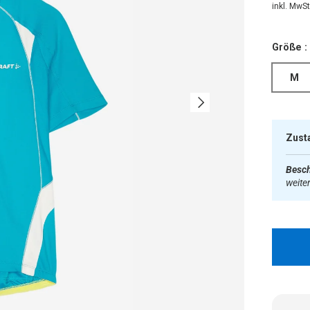
inkl. MwSt.
Größe :
M
Nächste
Zust
Besch
weite