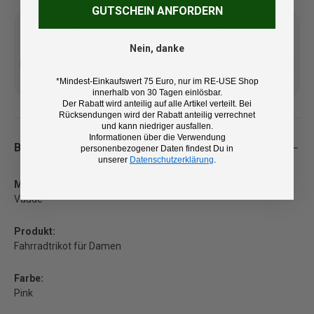
GUTSCHEIN ANFORDERN
Nein, danke
Kostenlose Lieferung ab 100
14 Tage Rückgaberecht und
€ (DE/AT)
kostenlose Retoure
*Mindest-Einkaufswert 75 Euro, nur im RE-USE Shop
innerhalb von 30 Tagen einlösbar.
Der Rabatt wird anteilig auf alle Artikel verteilt. Bei
Rücksendungen wird der Rabatt anteilig verrechnet
und kann niedriger ausfallen.
Informationen über die Verwendung
Beschreibung
personenbezogener Daten findest Du in
unserer
Datenschutzerklärung
.
Marke:
Vaude
Produkt:
Fahrradtrikot für Damen
Farbe:
Pink