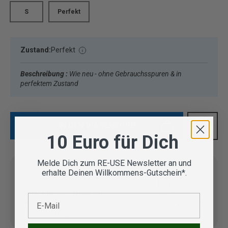
S
Perfekt
Zustand:
Perfekt
Beschreibung :
Wie neu - ohne Gebrauchsspuren & in
perfektem Zustand
IN DEN WARENKORB
10 Euro für Dich
Melde Dich zum RE-USE Newsletter an und
erhalte Deinen Willkommens-Gutschein*.
Vom Outdoor Spezialisten
E-Mail
geprüfte Second Hand
Lieferung in 3-5 Werktagen
Artikel