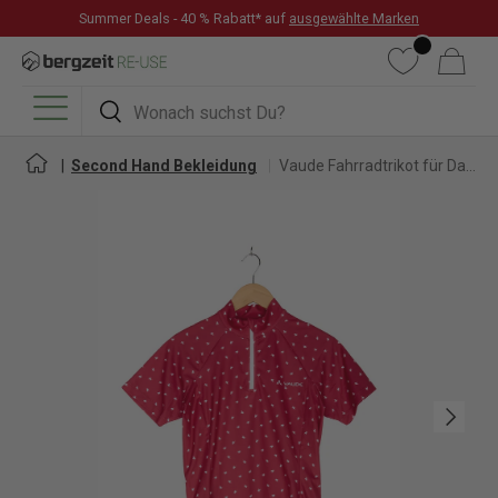
Summer Deals - 40 % Rabatt* auf
ausgewählte Marken
DIREKT ZUM INHALT
Wunschliste
Warenkorb
Suchen
Suchen
Menü
Second Hand Bekleidung
Vaude Fahrradtrikot für Damen
Nächste