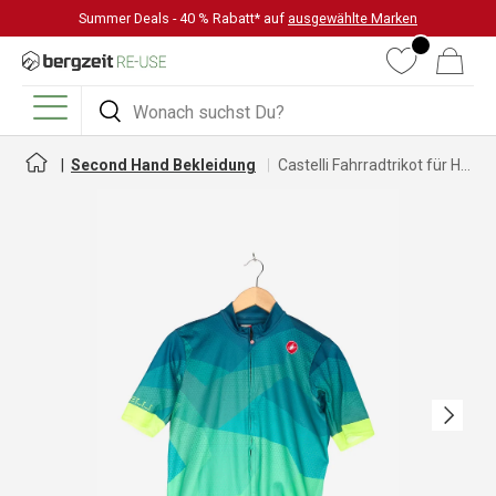
Summer Deals - 40 % Rabatt* auf
ausgewählte Marken
DIREKT ZUM INHALT
Wunschliste
Warenkorb
Suchen
Suchen
Menü
Second Hand Bekleidung
Castelli Fahrradtrikot für Herren
Nächste