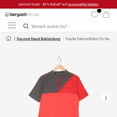
Summer Deals - 40 % Rabatt* auf
ausgewählte Marken
DIREKT ZUM INHALT
Wunschliste
Warenkorb
Suchen
Suchen
Menü
Second Hand Bekleidung
Vaude Fahrradtrikot für Herren
Nächste