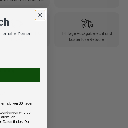
fte Second Hand Artikel
ich
 erhalte Deinen
nlose Lieferung ab 100 €
14 Tage Rückgaberecht und
(DE/AT)
kostenlose Retoure
eibung
ear
nerhalb von 30 Tagen
t:
Rücksendungen wird der
rikot für Herren
 ausfallen.
 Daten findest Du in