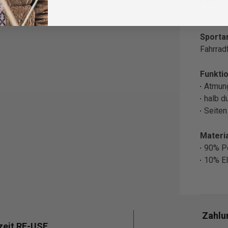
Blau
Sportar
Fahrrad
Funktio
Atmun
halb d
Seiten
Materia
90% P
10% El
Zahlu
zeit RE-USE