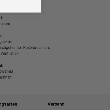
t:
fahren
n:
gsaktiv
urchgehender Reißverschluss
 Ventilation
l:
olyamid
asthan
ngsarten
Versand