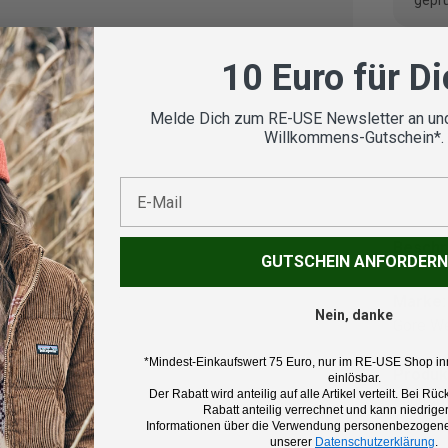
geprü
10 Euro für D
Melde Dich zum RE-USE Newsletter an und
Koste
Willkommens-Gutschein*.
E-Mail
Beschr
GUTSCHEIN ANFORDERN
Marke:
Nein, danke
Gore W
*Mindest-Einkaufswert 75 Euro, nur im RE-USE Shop in
Produk
einlösbar.
Der Rabatt wird anteilig auf alle Artikel verteilt. Bei 
Fahrradt
Rabatt anteilig verrechnet und kann niedriger
Informationen über die Verwendung personenbezogener
unserer
Datenschutzerklärung
.
Farbe: