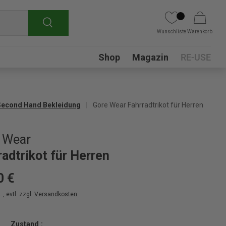
Suchen
Wunschliste
Warenkorb
Submenu
Shop
Magazin
RE-USE
Second Hand Bekleidung
Gore Wear Fahrradtrikot für Herren
 Wear
radtrikot für Herren
0 €
 , evtl. zzgl.
Versandkosten
Zustand :