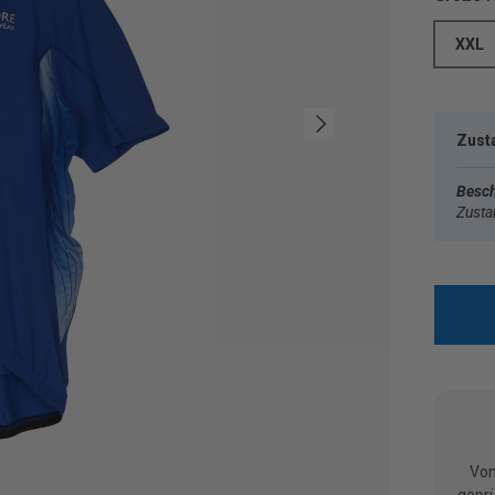
XXL
Nächste
Zust
Besch
Zust
Vom