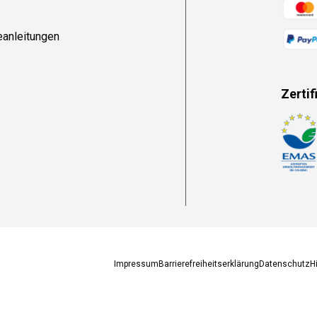
Zahlun
eanleitungen
Zertif
Zahlun
Impressum
Barrierefreiheitserklärung
Datenschutz
H