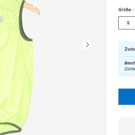
Größe :
S
Nächste
Zust
Besch
Zust