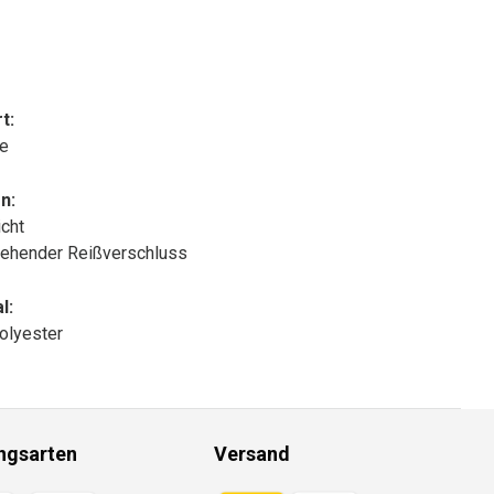
t:
le
n:
cht
ehender Reißverschluss
l:
olyester
ngsarten
Versand