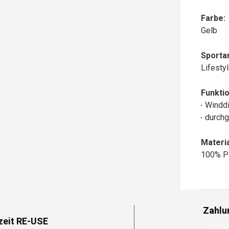
Farbe:
Gelb
Sportar
Lifesty
Funktio
Winddi
durchg
Materia
100% P
Zahlu
zeit RE-USE