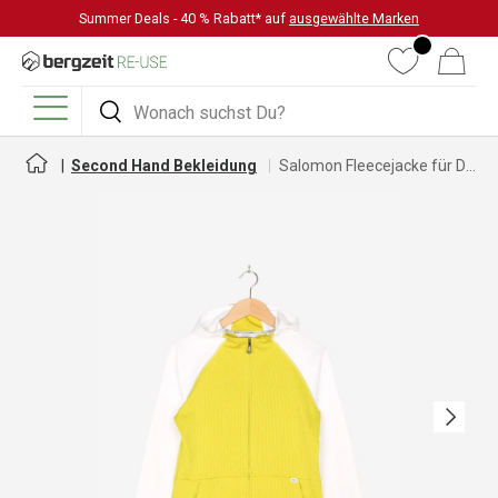
Summer Deals - 40 % Rabatt* auf
ausgewählte Marken
DIREKT ZUM INHALT
Wunschliste
Warenkorb
Suchen
Suchen
Menü
Second Hand Bekleidung
Salomon Fleecejacke für Damen
Nächste