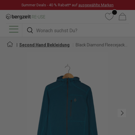
Summer Deals - 40 % Rabatt* auf
ausgewählte Marken
DIREKT ZUM INHALT
Wunschliste
Warenkorb
Suchen
Suchen
Menü
Second Hand Bekleidung
Black Diamond Fleecejacke für Damen
Nächste