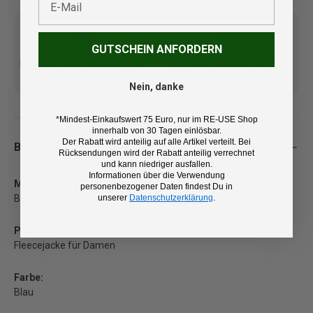
GUTSCHEIN ANFORDERN
Kostenlose Lieferung ab 100
14 Tage Rückgaberecht und
€ (DE/AT)
kostenlose Retoure
Nein, danke
*Mindest-Einkaufswert 75 Euro, nur im RE-USE Shop
innerhalb von 30 Tagen einlösbar.
Der Rabatt wird anteilig auf alle Artikel verteilt. Bei
Beschreibung
Rücksendungen wird der Rabatt anteilig verrechnet
und kann niedriger ausfallen.
Informationen über die Verwendung
Marke:
personenbezogener Daten findest Du in
unserer
Datenschutzerklärung
.
Black Diamond
Produkt:
Fleecejacke für Damen
Farbe:
Blau