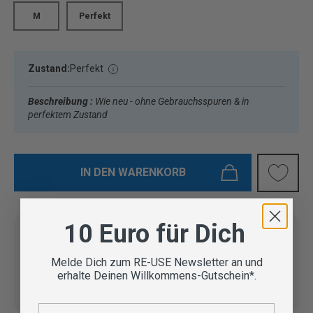
M
Perfekt
Zustand:
Perfekt
Beschreibung :
Wie neu - ohne Gebrauchsspuren & in
perfektem Zustand
IN DEN WARENKORB
10 Euro für Dich
Melde Dich zum RE-USE Newsletter an und
Vom Outdoor Spezialisten
erhalte Deinen Willkommens-Gutschein*.
geprüfte Second Hand
Lieferung in 3-5 Werktagen
Artikel
E-Mail