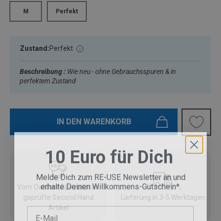
M
Perfekt
Zustand:
Perfekt
Beschreibung :
Wie neu - ohne Gebrauchsspuren & in
perfektem Zustand
IN DEN WARENKORB
10 Euro für Dich
Melde Dich zum RE-USE Newsletter an und
erhalte Deinen Willkommens-Gutschein*.
Vom Outdoor Spezialisten
geprüfte Second Hand
Lieferung in 3-5 Werktagen
E-Mail
Artikel