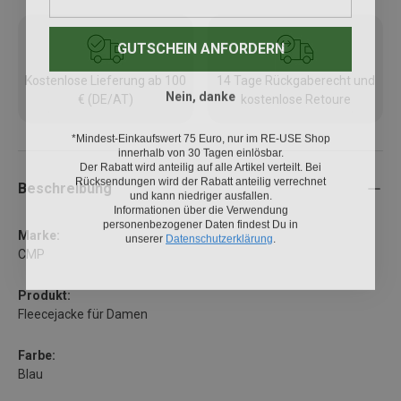
GUTSCHEIN ANFORDERN
Kostenlose Lieferung ab 100
14 Tage Rückgaberecht und
Nein, danke
€ (DE/AT)
kostenlose Retoure
*Mindest-Einkaufswert 75 Euro, nur im RE-USE Shop
innerhalb von 30 Tagen einlösbar.
Der Rabatt wird anteilig auf alle Artikel verteilt. Bei
Rücksendungen wird der Rabatt anteilig verrechnet
Beschreibung
und kann niedriger ausfallen.
Informationen über die Verwendung
personenbezogener Daten findest Du in
unserer
Datenschutzerklärung
.
Marke:
CMP
Produkt:
Fleecejacke für Damen
Farbe:
Blau