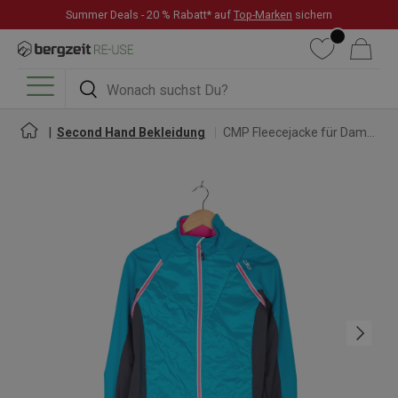
Summer Deals - 20 % Rabatt* auf
Top-Marken
sichern
DIREKT ZUM INHALT
Wunschliste
Warenkorb
Suchen
Suchen
Menü
Second Hand Bekleidung
CMP Fleecejacke für Damen
Nächste