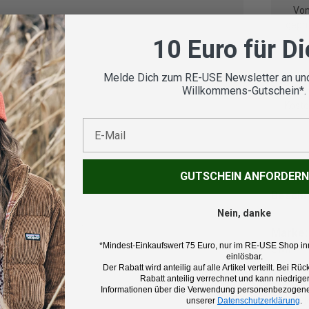
Vom
geprü
10 Euro für D
Melde Dich zum RE-USE Newsletter an und
Willkommens-Gutschein*.
Koste
E-Mail
GUTSCHEIN ANFORDERN
Beschr
Nein, danke
Marke:
*Mindest-Einkaufswert 75 Euro, nur im RE-USE Shop in
CMP
einlösbar.
Der Rabatt wird anteilig auf alle Artikel verteilt. Bei 
Rabatt anteilig verrechnet und kann niedriger
Produk
Informationen über die Verwendung personenbezogener
Fleecej
unserer
Datenschutzerklärung
.