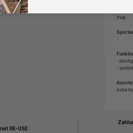
Farbe:
Pink
Sportar
-
Funktio
durchg
seitli
Aussta
extra h
Zahlu
zeit RE-USE