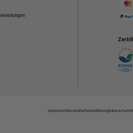
Zahlun
eanleitungen
Zertif
Zahlun
Impressum
Barrierefreiheitserklärung
Datenschutz
H