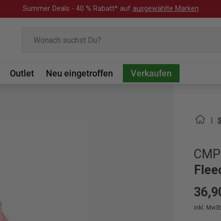
Summer Deals - 40 % Rabatt* auf
ausgewählte Marken
Suchen
Outlet
Neu eingetroffen
Verkaufen
CMP
Flee
36,9
inkl. MwSt.