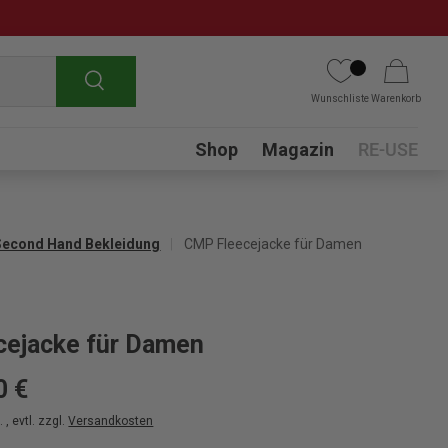
Suchen
Wunschliste
Warenkorb
Submenu
Shop
Magazin
RE-USE
Second Hand Bekleidung
CMP Fleecejacke für Damen
cejacke für Damen
0 €
 , evtl. zzgl.
Versandkosten