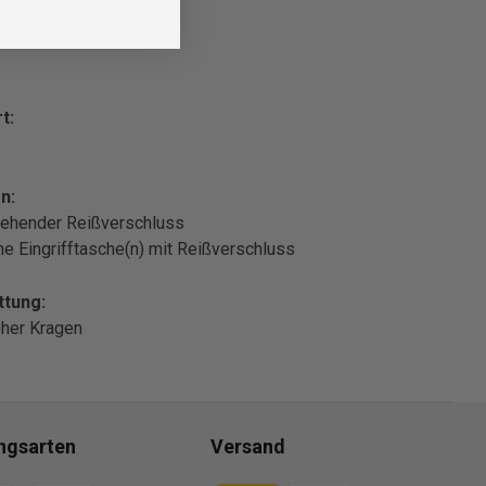
t:
n:
ehender Reißverschluss
che Eingrifftasche(n) mit Reißverschluss
ttung:
oher Kragen
ngsarten
Versand