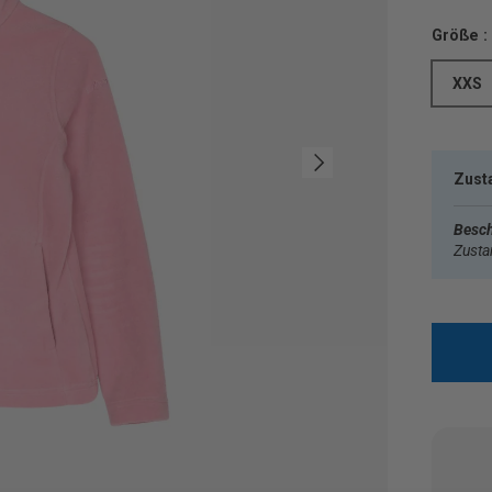
Größe :
XXS
Nächste
Zust
Besch
Zust