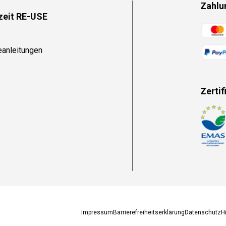
Zahlu
zeit RE-USE
Zahlun
eanleitungen
Zertif
Zahlun
Impressum
Barrierefreiheitserklärung
Datenschutz
H