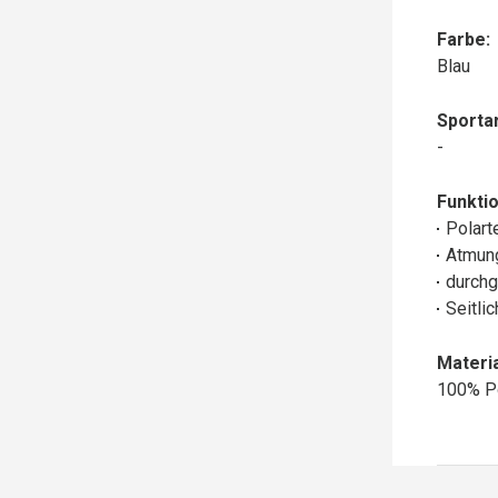
Farbe:
Blau
Sportar
-
Funktio
Polart
Atmun
durchg
Seitli
Materia
100% P