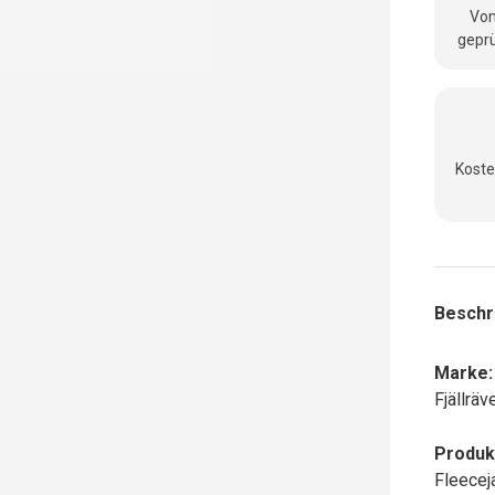
Vom
geprü
Koste
Beschr
Marke:
Fjällräv
Produk
Fleecej