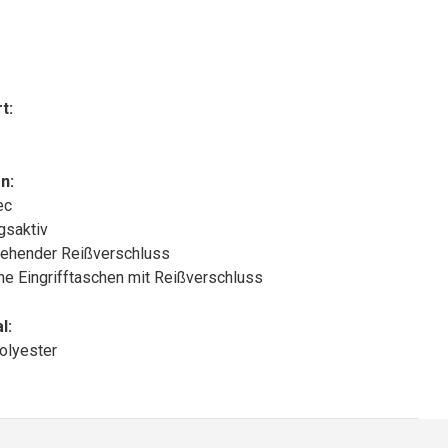
t:
n:
ec
gsaktiv
ehender Reißverschluss
che Eingrifftaschen mit Reißverschluss
l:
olyester