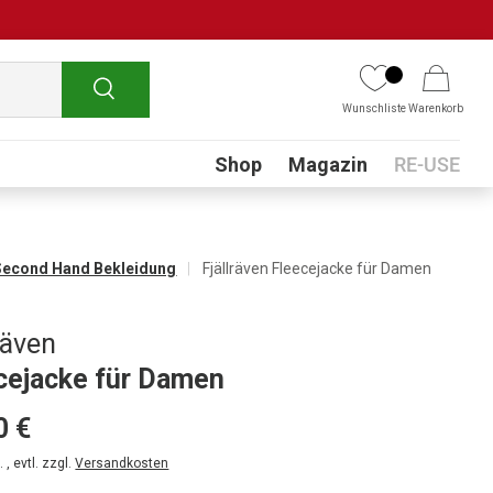
Suchen
Wunschliste
Warenkorb
Submenu
Shop
Magazin
RE-USE
Second Hand Bekleidung
Fjällräven Fleecejacke für Damen
räven
cejacke für Damen
0 €
 , evtl. zzgl.
Versandkosten