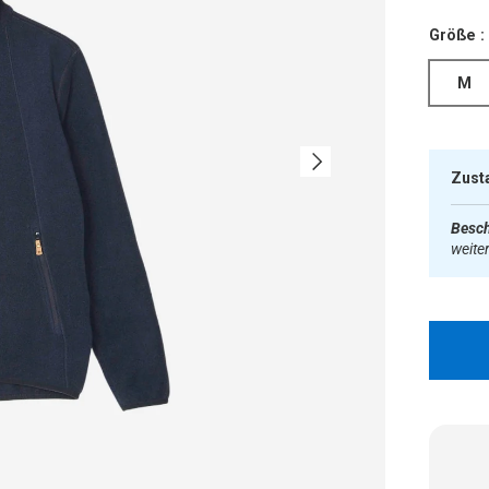
Größe :
M
Nächste
Zust
Besch
weite