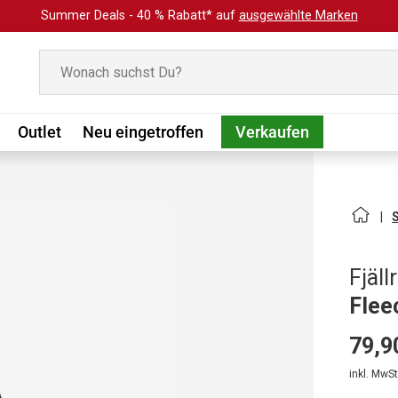
Summer Deals - 40 % Rabatt* auf
ausgewählte Marken
Suchen
Outlet
Neu eingetroffen
Verkaufen
Fjäll
Flee
79,9
inkl. MwSt.