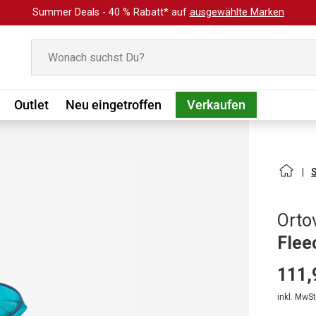
Summer Deals - 40 % Rabatt* auf
ausgewählte Marken
Suchen
Outlet
Neu eingetroffen
Verkaufen
Orto
Flee
111,
inkl. MwSt.