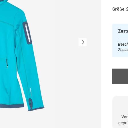
Größe :
Zust
Nächste
Besch
Zust
Vom
geprü