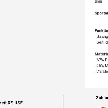
Blau
Sportar
-
Funktio
durchg
Seitli
Materia
67% P
26% M
7% Ela
Zahlu
zeit RE-USE
Zahlun