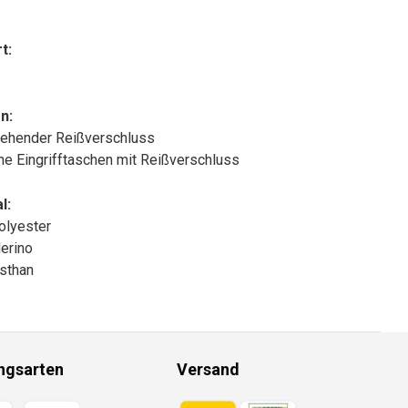
t:
n:
ehender Reißverschluss
che Eingrifftaschen mit Reißverschluss
l:
olyester
erino
sthan
ngsarten
Versand
gsmethoden
Zahlungsmethoden