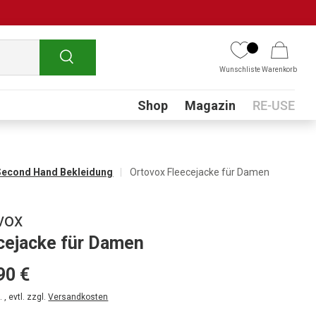
Suchen
Wunschliste
Warenkorb
Submenu
Shop
Magazin
RE-USE
Second Hand Bekleidung
Ortovox Fleecejacke für Damen
vox
cejacke für Damen
90 €
 , evtl. zzgl.
Versandkosten