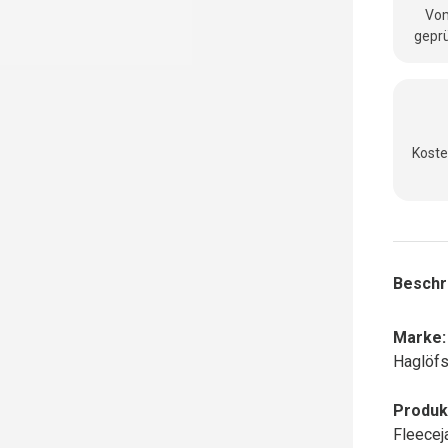
Vom
geprü
Koste
Beschr
Marke:
Haglöf
Produk
Fleecej