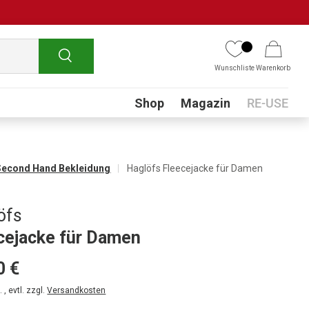
Suchen
Wunschliste
Warenkorb
Submenu
Shop
Magazin
RE-USE
Second Hand Bekleidung
Haglöfs Fleecejacke für Damen
öfs
cejacke für Damen
0 €
 , evtl. zzgl.
Versandkosten