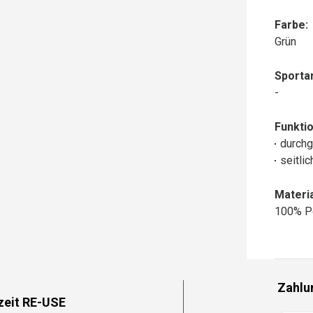
Farbe:
Grün
Sportar
-
Funktio
durchg
seitli
Materia
100% P
Zahlu
zeit RE-USE