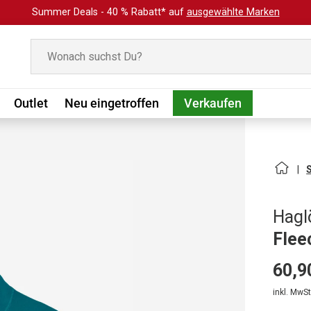
Summer Deals - 40 % Rabatt* auf
ausgewählte Marken
Suchen
Outlet
Neu eingetroffen
Verkaufen
Hagl
Flee
60,9
inkl. MwSt.