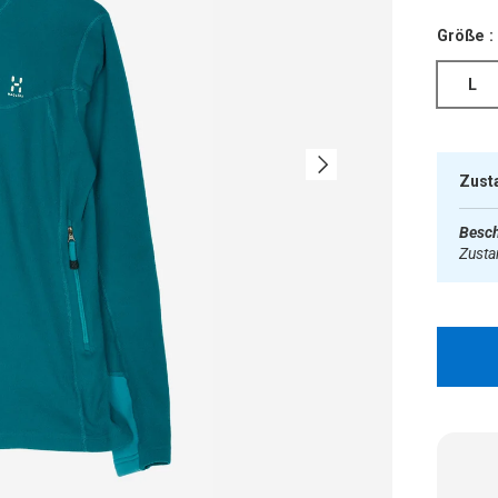
Größe :
L
Nächste
Zust
Besch
Zust