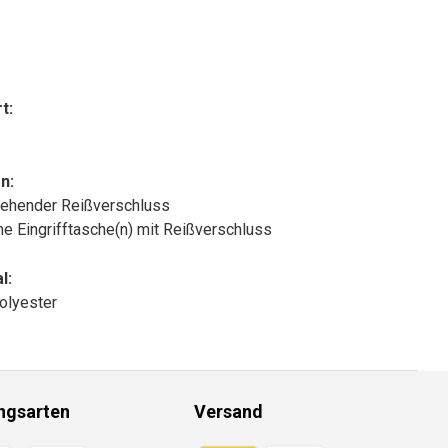
t:
n:
ehender Reißverschluss
che Eingrifftasche(n) mit Reißverschluss
l:
olyester
ngsarten
Versand