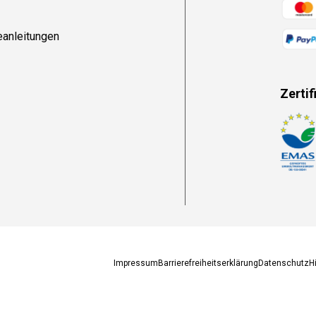
Zahlun
eanleitungen
Zertif
Zahlun
Impressum
Barrierefreiheitserklärung
Datenschutz
H