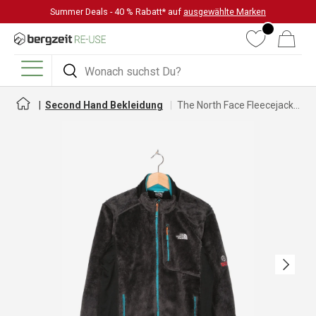
Summer Deals - 40 % Rabatt* auf
ausgewählte Marken
DIREKT ZUM INHALT
Wunschliste
Warenkorb
Suchen
Suchen
Menü
Second Hand Bekleidung
The North Face Fleecejacke für Damen
Nächste