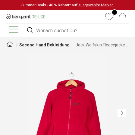
Summer Deals - 40 % Rabatt* auf
ausgewählte Marken
DIREKT ZUM INHALT
Wunschliste
Warenkorb
Suchen
Suchen
Menü
Second Hand Bekleidung
Jack Wolfskin Fleecejacke für Damen
Nächste