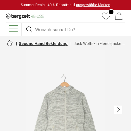
Summer Deals - 40 % Rabatt* auf
ausgewählte Marken
DIREKT ZUM INHALT
Wunschliste
Warenkorb
Suchen
Suchen
Menü
Second Hand Bekleidung
Jack Wolfskin Fleecejacke für Damen
Nächste