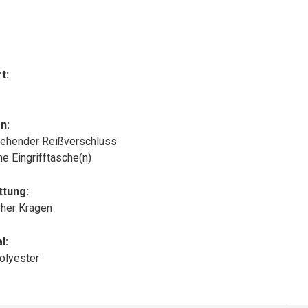
t:
n:
ehender Reißverschluss
che Eingrifftasche(n)
ttung:
oher Kragen
l:
olyester