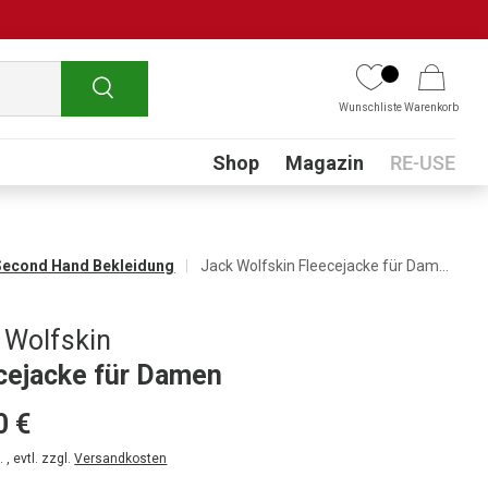
Suchen
Wunschliste
Warenkorb
Submenu
Shop
Magazin
RE-USE
Second Hand Bekleidung
Jack Wolfskin Fleecejacke für Damen
 Wolfskin
cejacke für Damen
0 €
 , evtl. zzgl.
Versandkosten