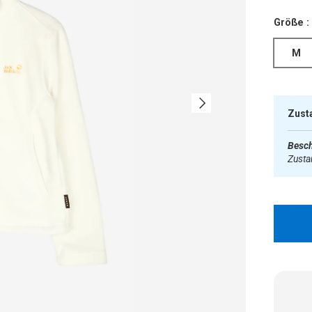
Größe :
M
Nächste
Zust
Besch
Zust