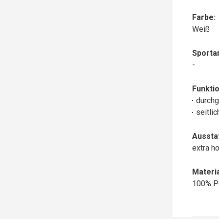
Farbe:
Weiß
Sportar
-
Funktio
durchg
seitli
Aussta
extra h
Materia
100% P