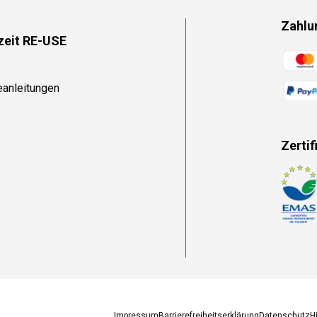
Zahlu
zeit RE-USE
Zahlun
eanleitungen
Zertif
Zahlun
Impressum
Barrierefreiheitserklärung
Datenschutz
H