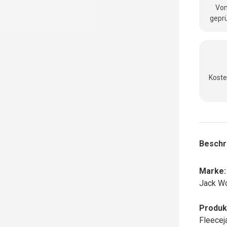
Vom
geprü
Koste
Beschr
Marke:
Jack Wo
Produk
Fleecej