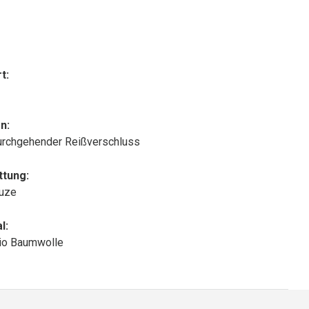
t:
n:
urchgehender Reißverschluss
ttung:
puze
l:
io Baumwolle