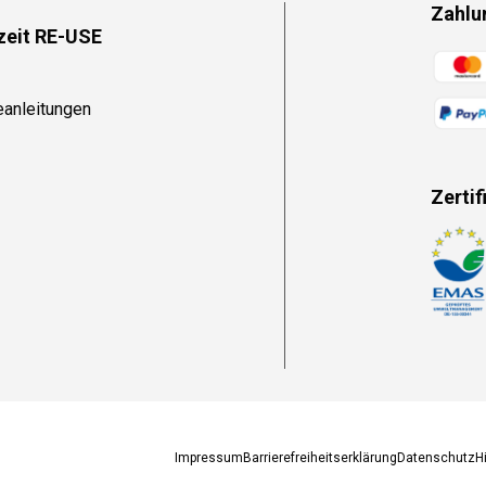
Zahlu
zeit RE-USE
Zahlun
eanleitungen
Zertif
Zahlun
Impressum
Barrierefreiheitserklärung
Datenschutz
H