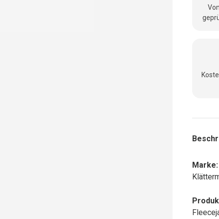
Vom
geprü
Koste
Beschr
Marke:
Klätter
Produk
Fleecej