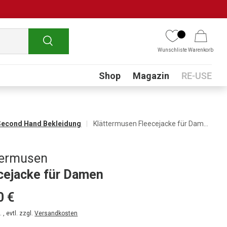
Suchen
Wunschliste
Warenkorb
Submenu
Shop
Magazin
RE-USE
Second Hand Bekleidung
Klättermusen Fleecejacke für Damen
termusen
cejacke für Damen
0 €
 , evtl. zzgl.
Versandkosten