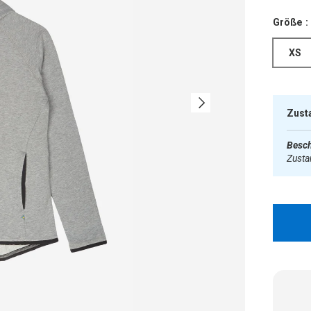
Größe :
XS
Nächste
Zust
Besch
Zust