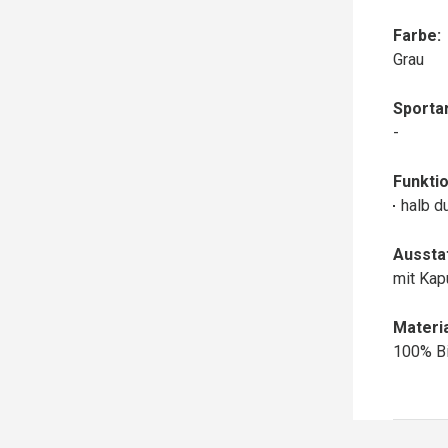
Farbe:
Grau
Sportar
-
Funktio
halb d
Aussta
mit Ka
Materia
100% B