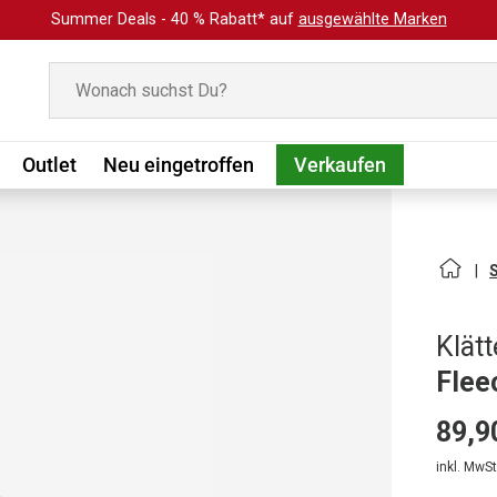
Summer Deals - 40 % Rabatt* auf
ausgewählte Marken
Suchen
Outlet
Neu eingetroffen
Verkaufen
Klät
Flee
89,9
inkl. MwSt.