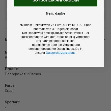
GUTSCHEIN ANFORDERN
Kostenlose Lieferung ab 100
14 Tage Rückgaberecht und
Nein, danke
€ (DE/AT)
kostenlose Retoure
*Mindest-Einkaufswert 75 Euro, nur im RE-USE Shop
innerhalb von 30 Tagen einlösbar.
Der Rabatt wird anteilig auf alle Artikel verteilt. Bei
Rücksendungen wird der Rabatt anteilig verrechnet
Beschreibung
und kann niedriger ausfallen.
Informationen über die Verwendung
personenbezogener Daten findest Du in
Marke:
unserer
Datenschutzerklärung
.
Patagonia
Produkt:
Fleecejacke für Damen
Farbe:
Grau
Sportart:
-