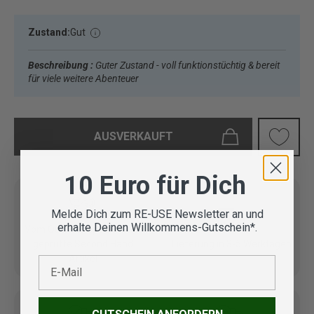
Zustand:
Gut
Beschreibung :
Guter Zustand - voll funktionstüchtig & bereit
für viele weitere Abenteuer
AUSVERKAUFT
10 Euro für Dich
Melde Dich zum RE-USE Newsletter an und
erhalte Deinen Willkommens-Gutschein*.
Vom Outdoor Spezialisten
geprüfte Second Hand
Lieferung in 3-5 Werktagen
Artikel
E-Mail