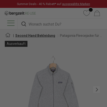
Summer Deals - 40 % Rabatt* auf
ausgewählte Marken
DIREKT ZUM INHALT
Wunschliste
Warenkorb
Suchen
Suchen
Menü
Second Hand Bekleidung
Patagonia Fleecejacke für Damen
Ausverkauft
Nächste