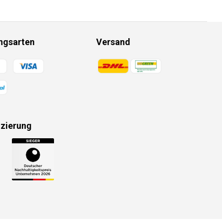
ngsarten
Versand
gsmethoden
Zahlungsmethoden
izierung
gsmethoden