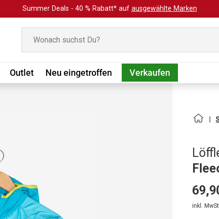
Summer Deals - 40 % Rabatt* auf
ausgewählte Marken
Suchen
Outlet
Neu eingetroffen
Verkaufen
Löffl
Flee
69,9
inkl. MwSt.