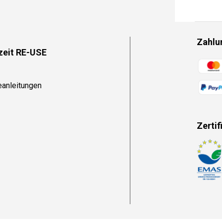
Zahlu
zeit RE-USE
Zahlun
eanleitungen
Zertif
Zahlun