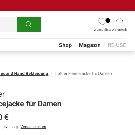
Suchen
Wunschliste
Warenkorb
Submenu
Shop
Magazin
RE-USE
Second Hand Bekleidung
Löffler Fleecejacke für Damen
er
cejacke für Damen
0 €
 , evtl. zzgl.
Versandkosten