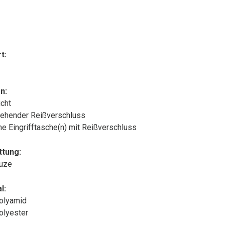
t:
n:
cht
ehender Reißverschluss
che Eingrifftasche(n) mit Reißverschluss
ttung:
puze
l:
olyamid
olyester