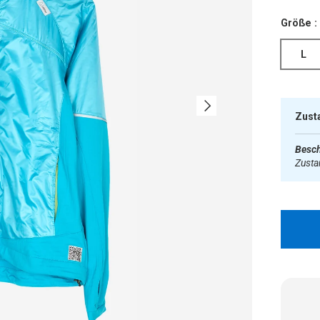
Größe :
L
Nächste
Zust
Besch
Zust