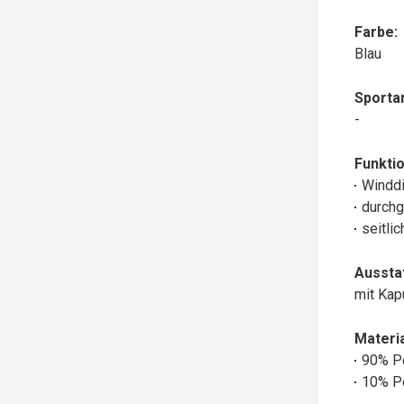
Farbe:
Blau
Sportar
-
Funktio
Winddi
durchg
seitli
Aussta
mit Ka
Materia
90% P
10% P