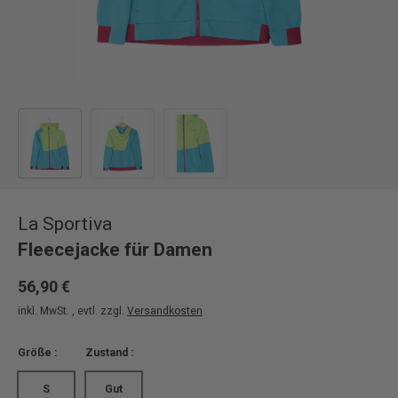
Bild 1 in Galerieansicht laden
Bild 2 in Galerieansicht laden
Bild 3 in Galerieansicht laden
La Sportiva
Fleecejacke für Damen
56,90 €
inkl. MwSt. , evtl. zzgl.
Versandkosten
Größe :
Zustand :
S
Gut