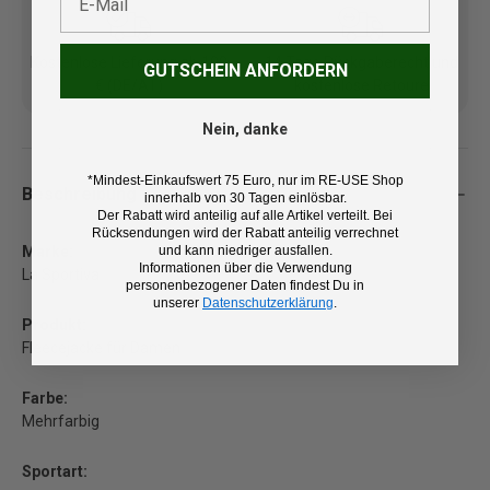
Kostenlose Lieferung ab 100
14 Tage Rückgaberecht und
GUTSCHEIN ANFORDERN
€ (DE/AT)
kostenlose Retoure
Nein, danke
*Mindest-Einkaufswert 75 Euro, nur im RE-USE Shop
Beschreibung
innerhalb von 30 Tagen einlösbar.
Der Rabatt wird anteilig auf alle Artikel verteilt. Bei
Rücksendungen wird der Rabatt anteilig verrechnet
und kann niedriger ausfallen.
Marke:
Informationen über die Verwendung
La Sportiva
personenbezogener Daten findest Du in
unserer
Datenschutzerklärung
.
Produkt:
Fleecejacke für Damen
Farbe:
Mehrfarbig
Sportart: