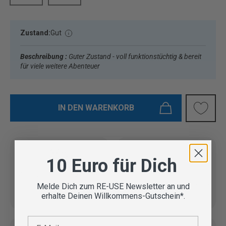
Zustand:
Gut
Beschreibung :
Guter Zustand - voll funktionstüchtig & bereit
für viele weitere Abenteuer
IN DEN WARENKORB
10 Euro für Dich
Vom Outdoor Spezialisten
geprüfte Second Hand
Lieferung in 3-5 Werktagen
Melde Dich zum RE-USE Newsletter an und
erhalte Deinen Willkommens-Gutschein*.
Artikel
E-Mail