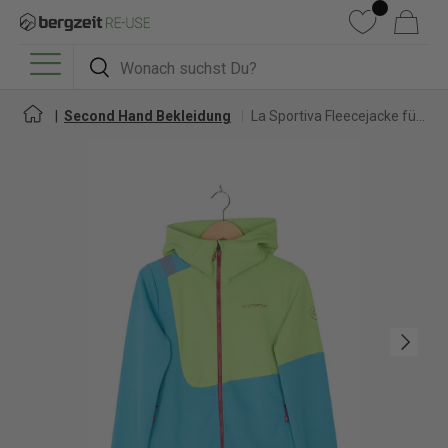
DIREKT ZUM INHALT
Wunschliste
Warenkorb
Suchen
Suchen
Menü
Second Hand Bekleidung
La Sportiva Fleecejacke für Damen
Nächste