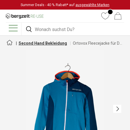
Summer Deals - 40 % Rabatt* auf
ausgewählte Marken
DIREKT ZUM INHALT
Wunschliste
Warenkorb
Suchen
Suchen
Menü
Second Hand Bekleidung
Ortovox Fleecejacke für Damen
Nächste