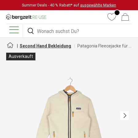
Summer Deals - 40 % Rabatt* auf
ausgewählte Marken
DIREKT ZUM INHALT
Wunschliste
Warenkorb
Suchen
Suchen
Menü
Second Hand Bekleidung
Patagonia Fleecejacke für Damen
Ausverkauft
Nächste