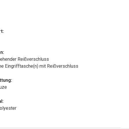
t:
n:
ehender Reißverschluss
che Eingrifftasche(n) mit Reißverschluss
ttung:
puze
l:
olyester