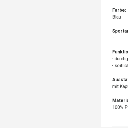
Farbe:
Blau
Sportar
-
Funktio
durchg
seitli
Aussta
mit Ka
Materia
100% P