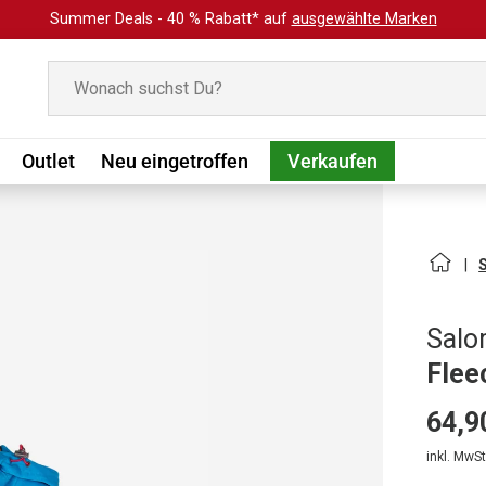
Summer Deals - 40 % Rabatt* auf
ausgewählte Marken
Suchen
Outlet
Neu eingetroffen
Verkaufen
Sal
Flee
64,9
inkl. MwSt.