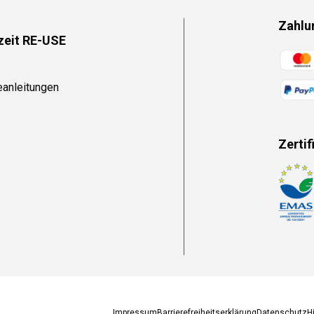
Zahlu
zeit RE-USE
Zahlun
eanleitungen
Zertif
Zahlun
Impressum
Barrierefreiheitserklärung
Datenschutz
H