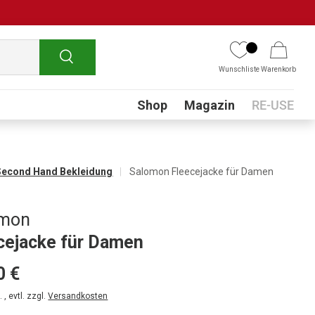
Suchen
Wunschliste
Warenkorb
Submenu
Shop
Magazin
RE-USE
Second Hand Bekleidung
Salomon Fleecejacke für Damen
omon
cejacke für Damen
0 €
 , evtl. zzgl.
Versandkosten