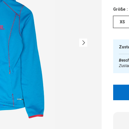
Größe :
XS
Nächste
Zust
Besch
Zust