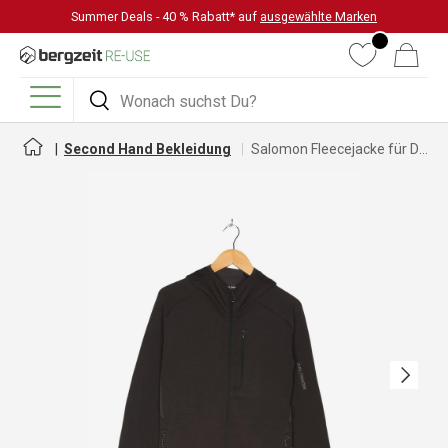
Summer Deals - 40 % Rabatt* auf
ausgewählte Marken
DIREKT ZUM INHALT
Wunschliste
Warenkorb
Suchen
Suchen
Menü
Second Hand Bekleidung
Salomon Fleecejacke für Damen
Nächste