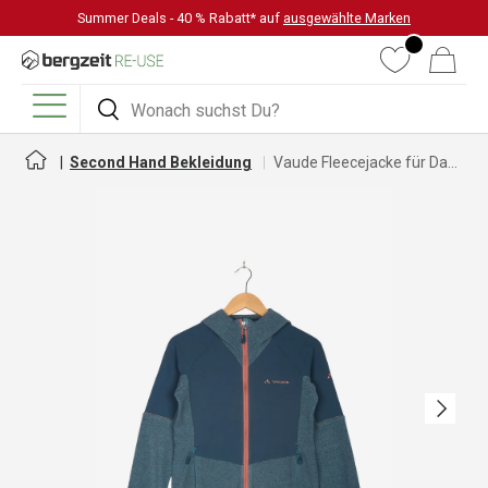
Summer Deals - 40 % Rabatt* auf
ausgewählte Marken
DIREKT ZUM INHALT
Wunschliste
Warenkorb
Suchen
Suchen
Menü
Second Hand Bekleidung
Vaude Fleecejacke für Damen
Nächste