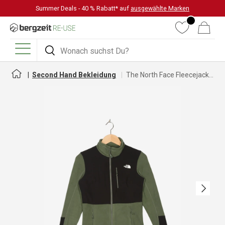
Summer Deals - 40 % Rabatt* auf
ausgewählte Marken
DIREKT ZUM INHALT
Wunschliste
Warenkorb
Suchen
Suchen
Menü
Second Hand Bekleidung
The North Face Fleecejacke für Damen
Nächste