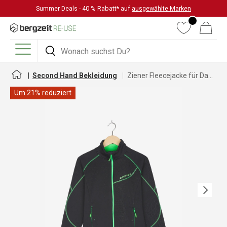
Summer Deals - 40 % Rabatt* auf
ausgewählte Marken
DIREKT ZUM INHALT
Wunschliste
Warenkorb
Suchen
Suchen
Menü
Second Hand Bekleidung
Ziener Fleecejacke für Damen
Um 21% reduziert
Nächste