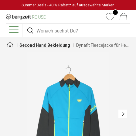
Summer Deals - 40 % Rabatt* auf
ausgewählte Marken
DIREKT ZUM INHALT
Wunschliste
Warenkorb
Suchen
Suchen
Menü
Second Hand Bekleidung
Dynafit Fleecejacke für Herren und Damen
Nächste