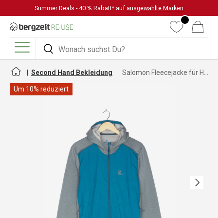
Summer Deals - 40 % Rabatt* auf
ausgewählte Marken
DIREKT ZUM INHALT
Wunschliste
Warenkorb
Suchen
Suchen
Menü
Second Hand Bekleidung
Salomon Fleecejacke für Herren
Um 10% reduziert
Nächste