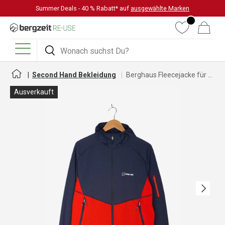
Summer Deals - 40 % Rabatt* auf
ausgewählte Marken
DIREKT ZUM INHALT
Wunschliste
Warenkorb
Suchen
Suchen
Menü
Second Hand Bekleidung
Berghaus Fleecejacke für Herren
Ausverkauft
Nächste