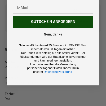
E-Mail
GUTSCHEIN ANFORDERN
Kostenlose Lieferung ab 100
14 Tage Rückgaberecht und
€ (DE/AT)
kostenlose Retoure
Nein, danke
*Mindest-Einkaufswert 75 Euro, nur im RE-USE Shop
innerhalb von 30 Tagen einlösbar.
Beschreibung
Der Rabatt wird anteilig auf alle Artikel verteilt. Bei
Rücksendungen wird der Rabatt anteilig verrechnet
und kann niedriger ausfallen.
Marke:
Informationen über die Verwendung
Peak Performance
personenbezogener Daten findest Du in
unserer
Datenschutzerklärung
.
Produkt:
Fleecejacke für Herren
Farbe:
Rot