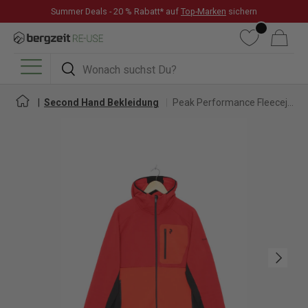
Summer Deals - 20 % Rabatt* auf
Top-Marken
sichern
DIREKT ZUM INHALT
Wunschliste
Warenkorb
Suchen
Suchen
Menü
Second Hand Bekleidung
Peak Performance Fleecejacke für Herren
Nächste