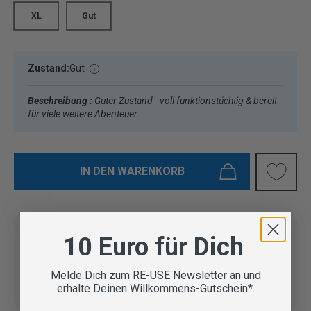
XL
Gut
Zustand:
Gut
Beschreibung :
Guter Zustand - voll funktionstüchtig & bereit
für viele weitere Abenteuer
IN DEN WARENKORB
10 Euro für Dich
Vom Outdoor Spezialisten
Melde Dich zum RE-USE Newsletter an und
geprüfte Second Hand
Lieferung in 3-5 Werktagen
erhalte Deinen Willkommens-Gutschein*.
Artikel