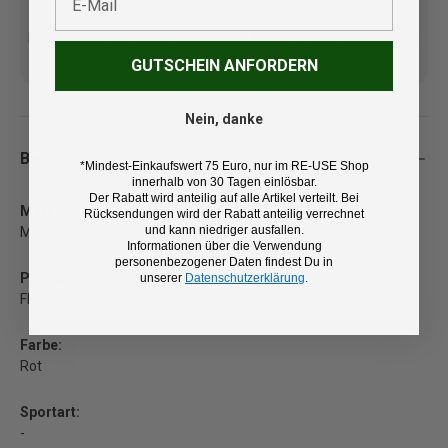
Kostenlose Lieferung ab 100
14 Tage Rückgaberecht und
€ (DE/AT)
kostenlose Retoure
GUTSCHEIN ANFORDERN
Nein, danke
Beschreibung
*Mindest-Einkaufswert 75 Euro, nur im RE-USE Shop
innerhalb von 30 Tagen einlösbar.
Der Rabatt wird anteilig auf alle Artikel verteilt. Bei
Marke:
Rücksendungen wird der Rabatt anteilig verrechnet
und kann niedriger ausfallen.
Mammut
Informationen über die Verwendung
personenbezogener Daten findest Du in
Produkt:
unserer
Datenschutzerklärung
.
Fleecejacke für Herren
Farbe:
Rot
Sportart:
-