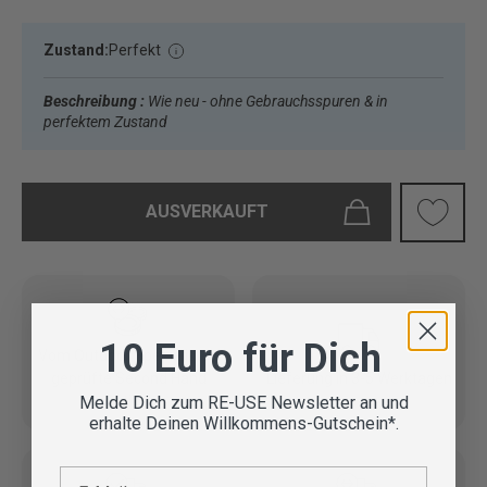
Zustand:
Perfekt
Beschreibung :
Wie neu - ohne Gebrauchsspuren & in
perfektem Zustand
AUSVERKAUFT
10 Euro für Dich
Vom Outdoor Spezialisten
geprüfte Second Hand
Lieferung in 3-5 Werktagen
Melde Dich zum RE-USE Newsletter an und
Artikel
erhalte Deinen Willkommens-Gutschein*.
E-Mail