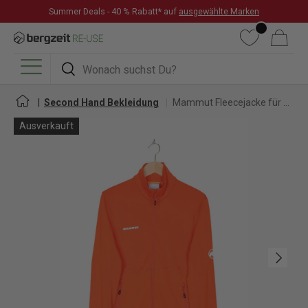
Summer Deals - 40 % Rabatt* auf
ausgewählte Marken
DIREKT ZUM INHALT
Wunschliste
Warenkorb
Suchen
Suchen
Menü
Second Hand Bekleidung
Mammut Fleecejacke für Herren
Ausverkauft
Nächste