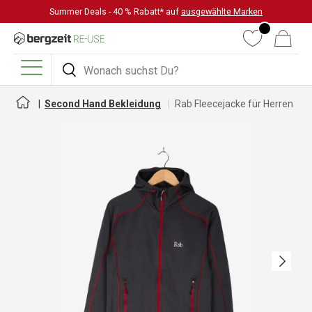
Summer Deals - 40 % Rabatt* auf
ausgewählte Marken
DIREKT ZUM INHALT
Wunschliste
Warenkorb
Suchen
Suchen
Menü
Second Hand Bekleidung
Rab Fleecejacke für Herren
Nächste