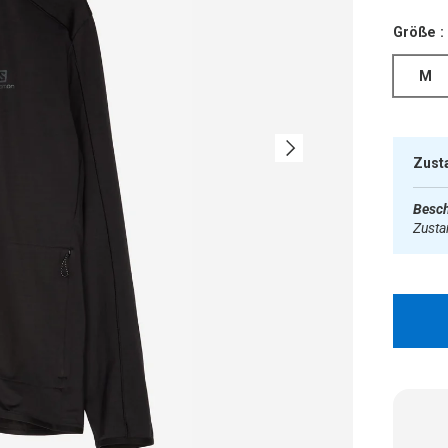
Größe :
M
Nächste
Zust
Besch
Zust