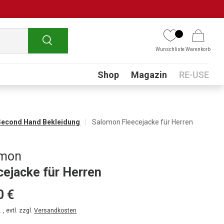
Suchen
Wunschliste
Warenkorb
Submenu
Shop
Magazin
RE-USE
Second Hand Bekleidung
Salomon Fleecejacke für Herren
omon
cejacke für Herren
0 €
 , evtl. zzgl.
Versandkosten