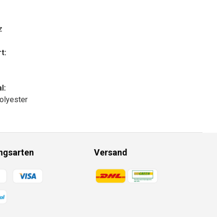
z
t:
l:
olyester
ngsarten
Versand
gsmethoden
Zahlungsmethoden