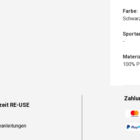
Farbe:
Schwar
Sportar
-
Materia
100% P
Zahlu
zeit RE-USE
Zahlun
eanleitungen