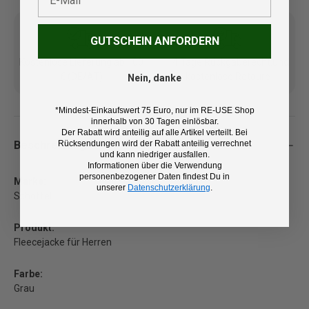
GUTSCHEIN ANFORDERN
Kostenlose Lieferung ab 100
14 Tage Rückgaberecht und
€ (DE/AT)
kostenlose Retoure
Nein, danke
*Mindest-Einkaufswert 75 Euro, nur im RE-USE Shop
innerhalb von 30 Tagen einlösbar.
Der Rabatt wird anteilig auf alle Artikel verteilt. Bei
Beschreibung
Rücksendungen wird der Rabatt anteilig verrechnet
und kann niedriger ausfallen.
Informationen über die Verwendung
personenbezogener Daten findest Du in
Marke:
unserer
Datenschutzerklärung
.
Schöffel
Produkt:
Fleecejacke für Herren
Farbe:
Grau