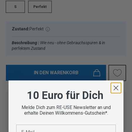
S
Perfekt
Zustand:
Perfekt
Beschreibung :
Wie neu - ohne Gebrauchsspuren & in
perfektem Zustand
IN DEN WARENKORB
10 Euro für Dich
Melde Dich zum RE-USE Newsletter an und
Vom Outdoor Spezialisten
erhalte Deinen Willkommens-Gutschein*.
geprüfte Second Hand
Lieferung in 3-5 Werktagen
Artikel
E-Mail