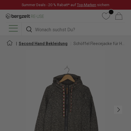
Summer Deals - 20 % Rabatt* auf
Top-Marken
sichern
DIREKT ZUM INHALT
Wunschliste
Warenkorb
Suchen
Suchen
Menü
Second Hand Bekleidung
Schöffel Fleecejacke für Herren
Nächste