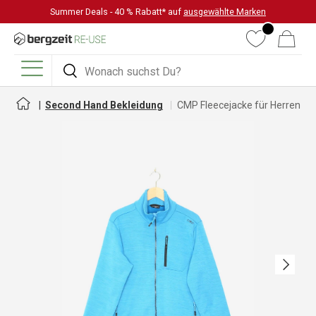
Summer Deals - 40 % Rabatt* auf
ausgewählte Marken
DIREKT ZUM INHALT
Wunschliste
Warenkorb
Suchen
Suchen
Menü
Second Hand Bekleidung
CMP Fleecejacke für Herren
Nächste