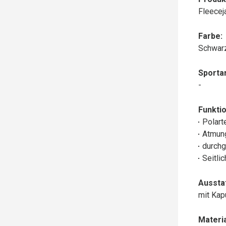
Fleecej
Farbe:
Schwar
Sportar
-
Funktio
Polart
Atmun
durchg
Seitli
Aussta
mit Ka
Materia