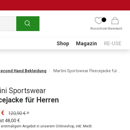
Suchen
Wunschliste
Warenkorb
Submenu
Shop
Magazin
RE-USE
Second Hand Bekleidung
Martini Sportswear Fleecejacke für Herren
ini Sportswear
cejacke für Herren
 €
120,90 € *
st 48,00 €
ei erstmaligem Angebot in unserem Onlineshop, inkl. MwSt.