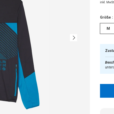
inkl. MwSt.
Größe :
M
Nächste
Zust
Besch
unter