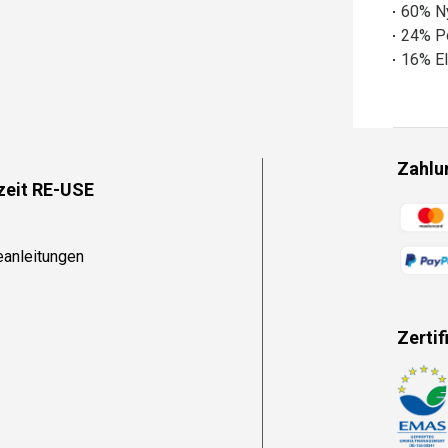
60% N
24% P
16% El
Zahlu
zeit RE-USE
Zahlun
eanleitungen
Zertif
Zahlun