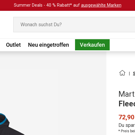
Summer Deals - 40 % Rabatt* auf
ausgewählte Marken
Suchen
Outlet
Neu eingetroffen
Verkaufen
Mart
Flee
72,90
Du spar
* Preis b