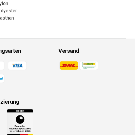
ylon
olyester
asthan
ngsarten
Versand
gsmethoden
Zahlungsmethoden
izierung
gsmethoden