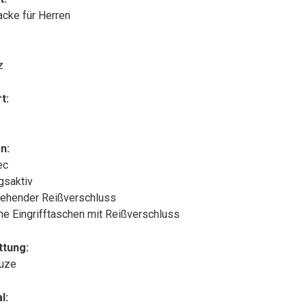
acke für Herren
z
t:
n:
ec
gsaktiv
ehender Reißverschluss
che Eingrifftaschen mit Reißverschluss
ttung:
puze
l: