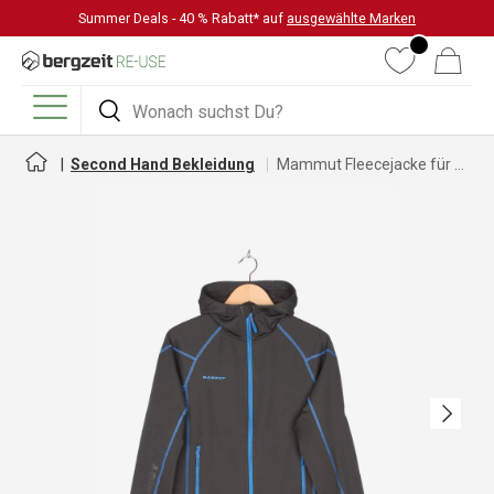
Summer Deals - 40 % Rabatt* auf
ausgewählte Marken
DIREKT ZUM INHALT
Wunschliste
Warenkorb
Suchen
Suchen
Menü
Second Hand Bekleidung
Mammut Fleecejacke für Herren
Nächste