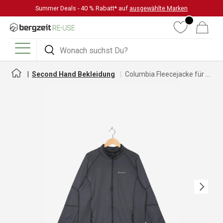
Summer Deals - 40 % Rabatt* auf
ausgewählte Marken
DIREKT ZUM INHALT
Wunschliste
Warenkorb
Suchen
Suchen
Menü
Second Hand Bekleidung
Columbia Fleecejacke für Herren
Nächste