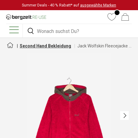
Summer Deals - 40 % Rabatt* auf
ausgewählte Marken
DIREKT ZUM INHALT
Wunschliste
Warenkorb
Suchen
Suchen
Menü
Second Hand Bekleidung
Jack Wolfskin Fleecejacke für Kinder
Nächste