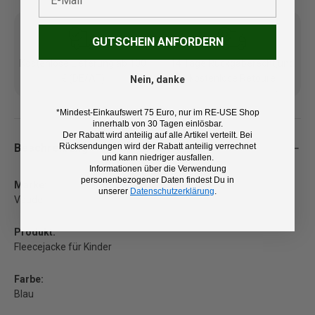
GUTSCHEIN ANFORDERN
Kostenlose Lieferung ab 100
14 Tage Rückgaberecht und
€ (DE/AT)
kostenlose Retoure
Nein, danke
*Mindest-Einkaufswert 75 Euro, nur im RE-USE Shop
innerhalb von 30 Tagen einlösbar.
Der Rabatt wird anteilig auf alle Artikel verteilt. Bei
Beschreibung
Rücksendungen wird der Rabatt anteilig verrechnet
und kann niedriger ausfallen.
Informationen über die Verwendung
personenbezogener Daten findest Du in
Marke:
unserer
Datenschutzerklärung
.
Vaude
Produkt:
Fleecejacke für Kinder
Farbe:
Blau