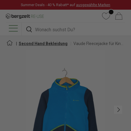
Summer Deals - 40 % Rabatt* auf
ausgewählte Marken
DIREKT ZUM INHALT
Wunschliste
Warenkorb
Suchen
Suchen
Menü
Second Hand Bekleidung
Vaude Fleecejacke für Kinder
Nächste