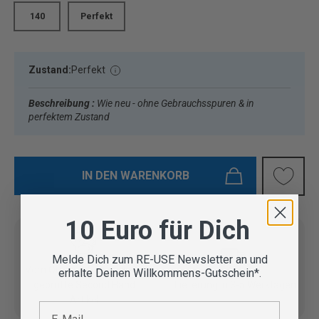
140
Perfekt
Zustand:
Perfekt
Beschreibung :
Wie neu - ohne Gebrauchsspuren & in
perfektem Zustand
IN DEN WARENKORB
10 Euro für Dich
Melde Dich zum RE-USE Newsletter an und
Vom Outdoor Spezialisten
erhalte Deinen Willkommens-Gutschein*.
geprüfte Second Hand
Lieferung in 3-5 Werktagen
Artikel
E-Mail