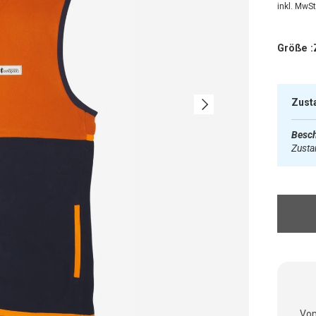
inkl. MwSt.
Größe :
Nächste
Zust
Besch
Zust
Vom