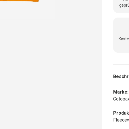
geprü
Koste
Beschr
Marke:
Cotopax
Produk
Fleecew