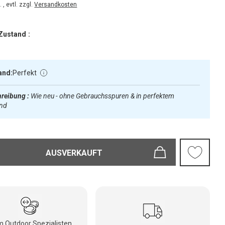
 , evtl. zzgl.
Versandkosten
Zustand :
and:
Perfekt
reibung :
Wie neu - ohne Gebrauchsspuren & in perfektem
and
AUSVERKAUFT
 Outdoor Spezialisten