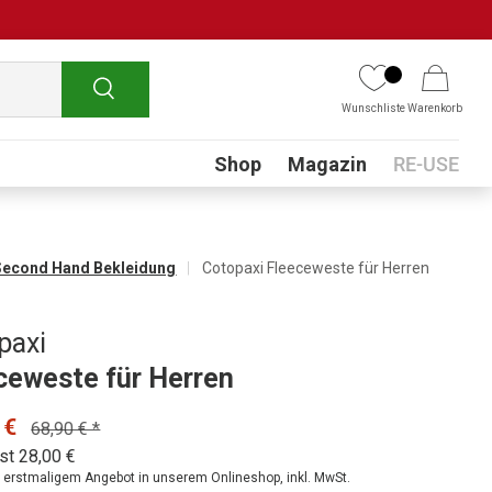
Suchen
Wunschliste
Warenkorb
Submenu
Shop
Magazin
RE-USE
Second Hand Bekleidung
Cotopaxi Fleeceweste für Herren
paxi
ceweste für Herren
 €
68,90 € *
st 28,00 €
ei erstmaligem Angebot in unserem Onlineshop, inkl. MwSt.