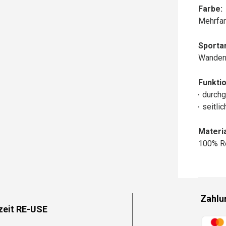
Farbe:
Mehrfar
Sportar
Wander
Funktio
durchg
seitli
Materia
100% R
Zahlu
zeit RE-USE
Zahlun