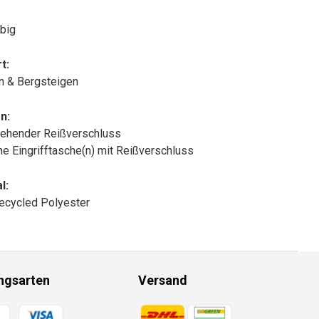
big
t:
n & Bergsteigen
n:
ehender Reißverschluss
che Eingrifftasche(n) mit Reißverschluss
l:
ecycled Polyester
ngsarten
Versand
gsmethoden
Zahlungsmethoden