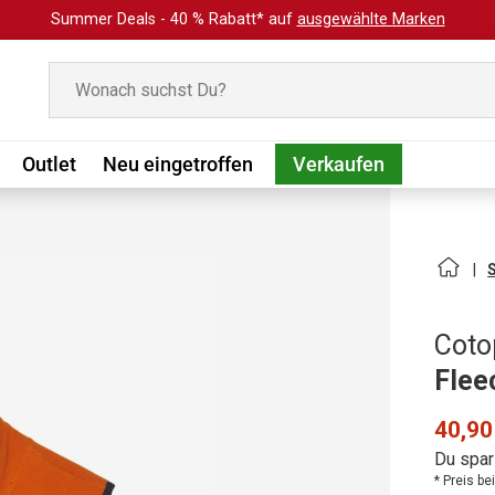
Summer Deals - 40 % Rabatt* auf
ausgewählte Marken
Suchen
Outlet
Neu eingetroffen
Verkaufen
Coto
Flee
40,90
Du spar
* Preis b